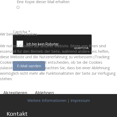
Eine Kopie dieser Mail erhalten
Captcha
*
Wir benutzen Cookies
Wir nutzen Cookies auf unserer Website. Einige von ihnen sind
essenziell für den Betrieb der Seite, während andere uns helfen,
diese Website und die Nutzererfahrung zu verbessern (Tracking
Cookies). Sie können selbst entscheiden, ob Sie die Cookies
E-Mail senden
zulassen möchten. Bitte beachten Sie, dass bei einer Ablehnung
womöglich nicht mehr alle Funktionalitäten der Seite zur Verfügung
stehen.
Akzeptieren
Ablehnen
Weitere Informationen
|
Impressum
Kontakt